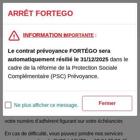
ARRÊT FORTEGO
INFORMATION
IMPORTANTE
:
J'AI DÉJÀ UN ESPACE PERSONNEL
Le contrat prévoyance FORTÉGO sera
automatiquement résilié le 31/12/2025
dans le
cadre de la réforme de la Protection Sociale
Me connecter
Complémentaire (PSC) Prévoyance.
JE SOUHAITE CRÉER MON ESPACE
PERSONNEL
Fermer
Ne plus afficher ce message.
Pour créer votre espace sécurisé, vous aurez besoin de
votre numéro d'adhérent figurant sur votre échéancier.
En cas de difficulté, vous pouvez joindre nos services